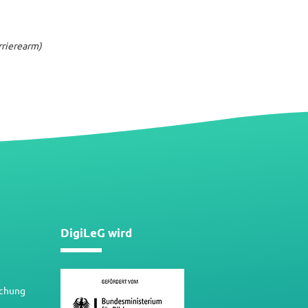
rrierearm)
DigiLeG wird
schung