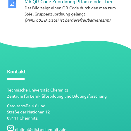
M6 QR-Code Zuordnung Pflanze oder Tier
Das Bild zeigt einen QR-Code durch den man zum
PNG-
Spiel Gruppenzuordnung gelangt.
Datei
(PNG, 602 B, Datei ist barrierefrei/barrierearm)
Kontakt
Technische Universität Chemnitz
Zentrum für Lehrkräftebildung und Bildungsforschung
Carolastraße 4-6 und
Straße der Nationen 12
09111 Chemnitz
digileg
@
zlb.tu-chemnitz.de