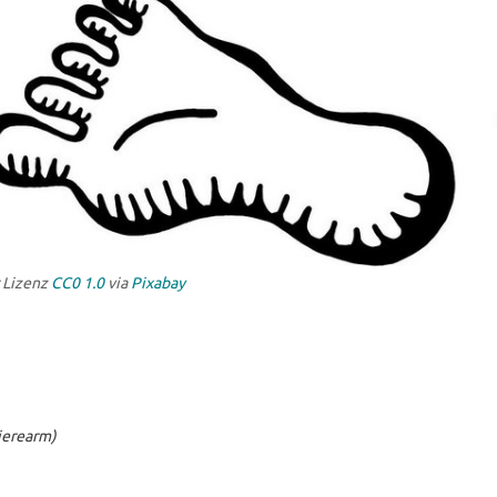
 Lizenz
CC0 1.0
via
Pixabay
rierearm)