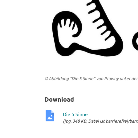
© Abbildung "Die 5 Sinne" von Prawny unter der
Download
Die 5 Sinne
(jpg, 348 KB, Datei ist barrierefrei/bar
jpg-
Datei