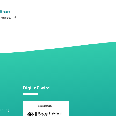
itbar)
rrierearm)
DigiLeG wird
schung