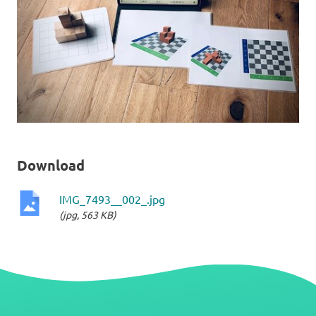
Download
IMG_7493__002_.jpg
(jpg, 563 KB)
jpg-
Datei