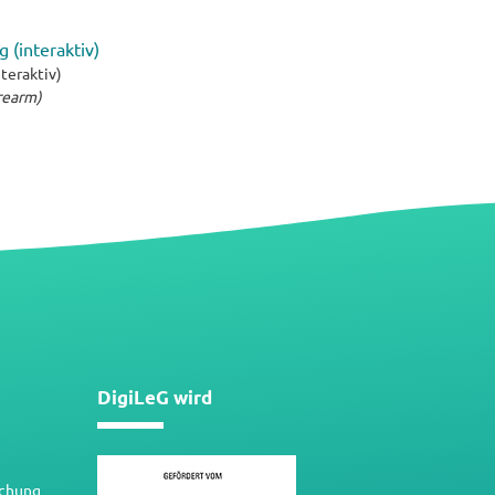
 (interaktiv)
teraktiv)
erearm)
DigiLeG wird
schung