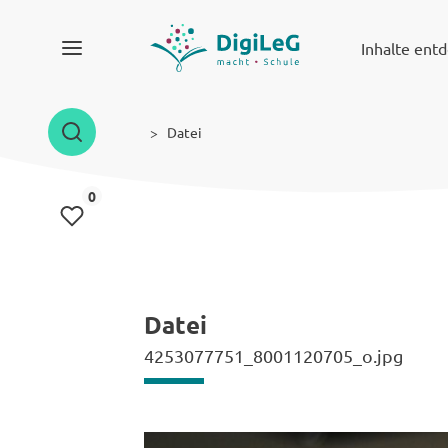
Inhalte ent
Datei
Inhalte gemerkt
0
Datei
4253077751_8001120705_o.jpg