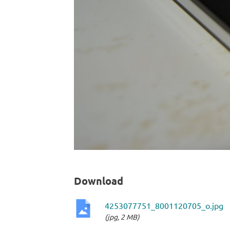
Download
4253077751_8001120705_o.jpg
(jpg, 2 MB)
jpg-