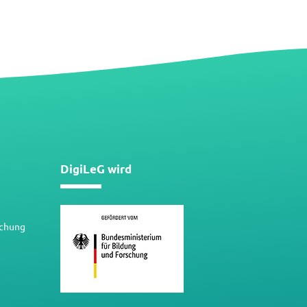
DigiLeG wird
schung