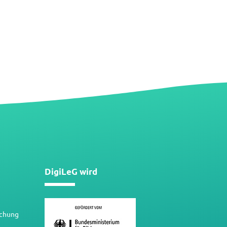
DigiLeG wird
schung