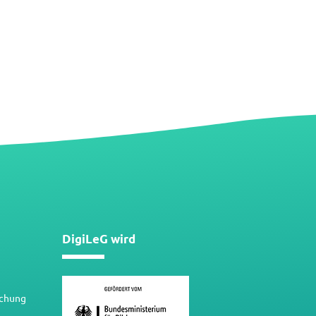
DigiLeG wird
schung