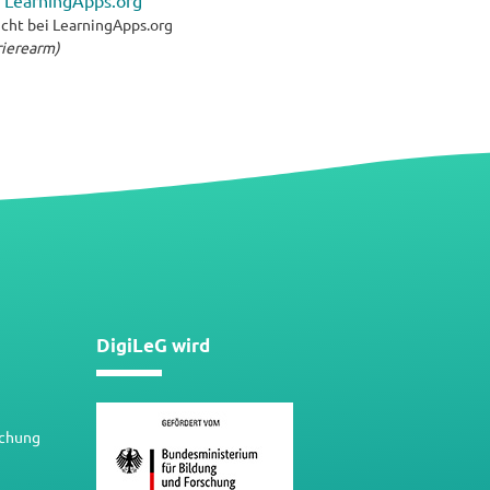
 LearningApps.org
cht bei LearningApps.org
rrierearm)
DigiLeG wird
schung