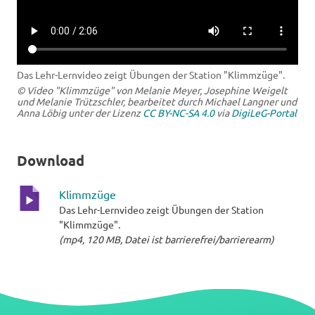
Das Lehr-Lernvideo zeigt Übungen der Station "Klimmzüge".
© Video "Klimmzüge" von Melanie Meyer, Josephine Weigelt
und Melanie Trützschler, bearbeitet durch Michael Langner und
Anna Löbig unter der Lizenz
CC BY-NC-SA 4.0
via
DigiLeG-Portal
Download
Klimmzüge
Das Lehr-Lernvideo zeigt Übungen der Station
mp4-
"Klimmzüge".
Datei
(mp4, 120 MB, Datei ist barrierefrei/barrierearm)