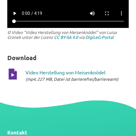
© Video "Video Herstellung von Meisenknödel" von Luisa
Gronek unter der Lizenz
CC BY-SA 4.0
via
DigiLeG-Portal
Download
Video Herstellung von Meisenknödel
(mp4, 227 MB, Datei ist barrierefrei/barrierearm)
mp4-
Datei
Kontakt