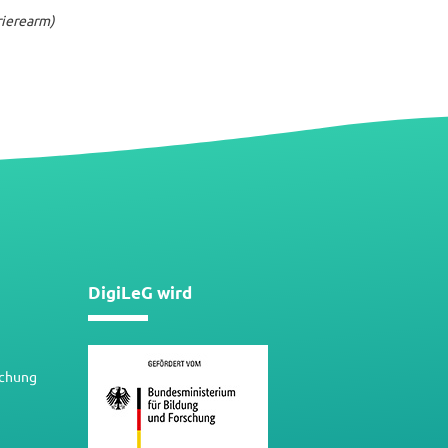
rrierearm)
DigiLeG wird
schung