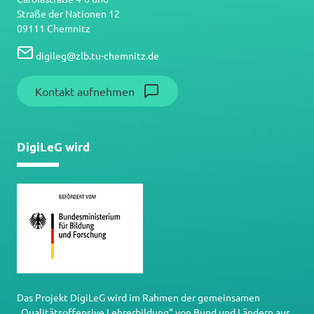
Straße der Nationen 12
09111 Chemnitz
digileg
@
zlb.tu-chemnitz.de
Kontakt aufnehmen
DigiLeG wird
Das Projekt DigiLeG wird im Rahmen der gemeinsamen
„Qualitätsoffensive Lehrerbildung“ von Bund und Ländern aus