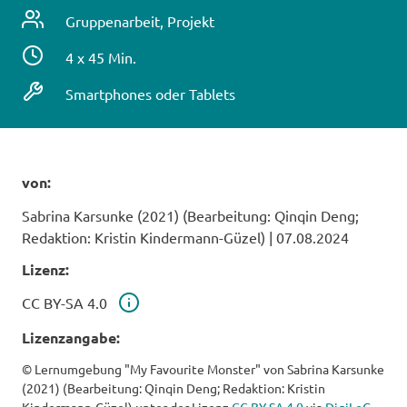
Unterrichtsform
Gruppenarbeit, Projekt
Zeitbedarf
4 x 45 Min.
/
Technische
Smartphones oder Tablets
Dauer
Voraussetzungen
von:
Sabrina Karsunke (2021) (Bearbeitung: Qinqin Deng;
Redaktion: Kristin Kindermann-Güzel)
|
07.08.2024
Lizenz:
Lizenz
CC BY-SA 4.0
Lizenzangabe:
© Lernumgebung "My Favourite Monster" von Sabrina Karsunke
(2021) (Bearbeitung: Qinqin Deng; Redaktion: Kristin