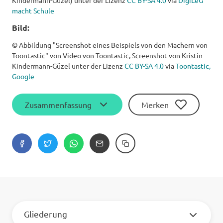
Kindermann-Güzel) unter der Lizenz
CC BY-SA 4.0
via
DigiLeG
macht Schule
Bild:
© Abbildung "Screenshot eines Beispiels von den Machern von
Toontastic" von Video von Toontastic, Screenshot von Kristin
Kindermann-Güzel unter der Lizenz
CC BY-SA 4.0
via
Toontastic,
Google
Zusammenfassung
Merken
Gliederung