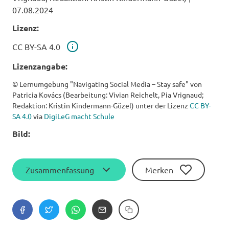
07.08.2024
Lizenz:
Lizenz
CC BY-SA 4.0
Lizenzangabe:
© Lernumgebung "Navigating Social Media – Stay safe" von
Patricia Kovács (Bearbeitung: Vivian Reichelt, Pia Vrignaud;
Redaktion: Kristin Kindermann-Güzel) unter der Lizenz
CC BY-
SA 4.0
via
DigiLeG macht Schule
Bild:
Zusammenfassung
Merken