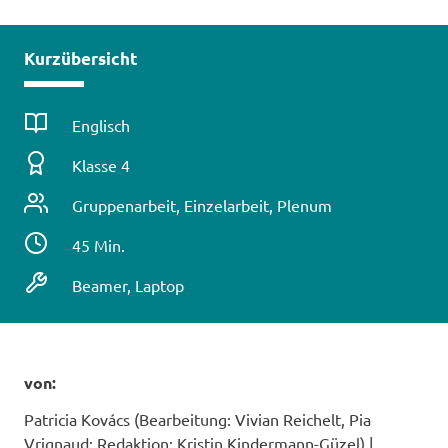
Kurzübersicht
Fach
Englisch
Klassenstufe
Klasse 4
Unterrichtsform
Gruppenarbeit, Einzelarbeit, Plenum
Zeitbedarf
45 Min.
/
Technische
Beamer, Laptop
Dauer
Voraussetzungen
von:
Patricia Kovács (Bearbeitung: Vivian Reichelt, Pia
Vrignaud; Redaktion: Kristin Kindermann-Güzel)
|