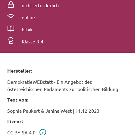
Registrierung
nicht erforderlich
Konnektivität
online
Fach
Ethik
Klassenstufe
Klasse 3-4
Hersteller:
DemokratieWEBstatt - Ein Angebot des
österreichischen Parlaments zur politischen Bildung
Text von:
Sophia Peukert & Janina West
|
11.12.2023
Lizenz:
Lizenz
CC BY-SA 4.0