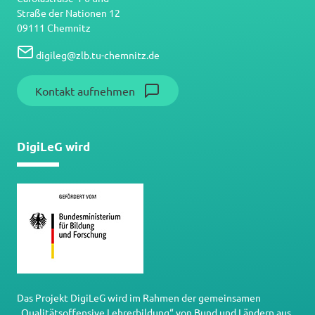
Straße der Nationen 12
09111 Chemnitz
digileg
@
zlb.tu-chemnitz.de
Kontakt aufnehmen
DigiLeG wird
Das Projekt DigiLeG wird im Rahmen der gemeinsamen
„Qualitätsoffensive Lehrerbildung“ von Bund und Ländern aus