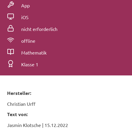
Medienart
App
Betriebssystem
iOS
Registrierung
nicht erforderlich
Konnektivität
offline
Fach
Mathematik
Klassenstufe
Klasse 1
Hersteller:
Christian Urff
Text von:
Jasmin Klotsche
|
15.12.2022