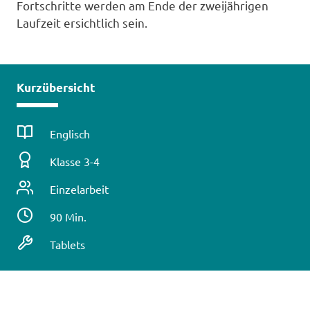
Fortschritte werden am Ende der zweijährigen
Laufzeit ersichtlich sein.
Kurzübersicht
Fach
Englisch
Klassenstufe
Klasse 3-4
Unterrichtsform
Einzelarbeit
Zeitbedarf
90 Min.
/
Technische
Tablets
Dauer
Voraussetzungen