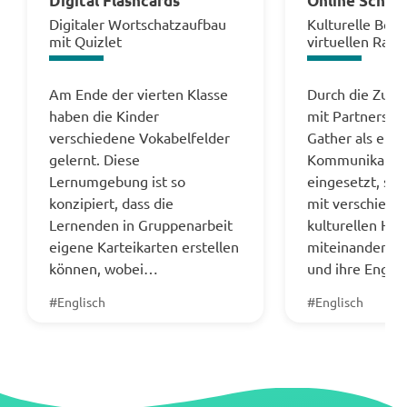
Digital Flashcards
Online School
Digitaler Wortschatzaufbau
Kulturelle Beg
mit Quizlet
virtuellen Rau
Am Ende der vierten Klasse
Durch die Zus
haben die Kinder
mit Partnersch
verschiedene Vokabelfelder
Gather als ein
gelernt. Diese
Kommunikatio
Lernumgebung ist so
eingesetzt, so 
konzipiert, dass die
mit verschied
Lernenden in Gruppenarbeit
kulturellen Hin
eigene Karteikarten erstellen
miteinander k
können, wobei…
und ihre Engli
#Englisch
#Englisch