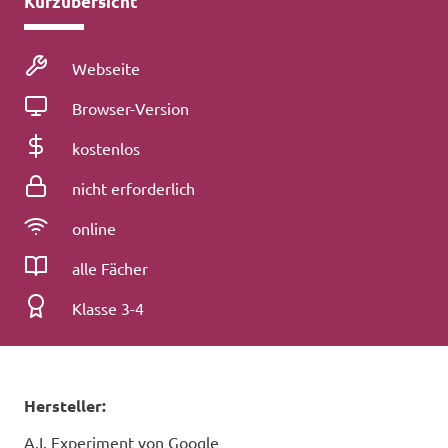
Kurzübersicht
Medienart
Webseite
Betriebssystem
Browser-Version
Kosten
kostenlos
Registrierung
nicht erforderlich
Konnektivität
online
Fach
alle Fächer
Klassenstufe
Klasse 3-4
Hersteller:
A.I. Experiment von Google