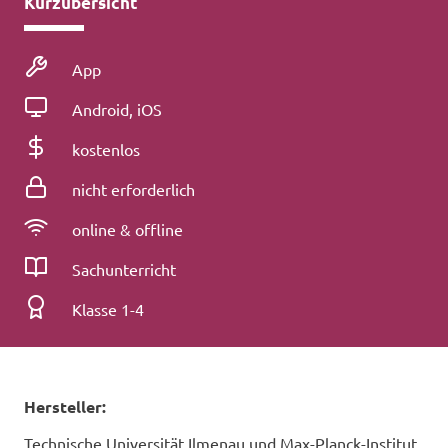
Kurzübersicht
Medienart
App
Betriebssystem
Android, iOS
Kosten
kostenlos
Registrierung
nicht erforderlich
Konnektivität
online & offline
Fach
Sachunterricht
Klassenstufe
Klasse 1-4
Hersteller:
Technische Universität Ilmenau und Max-Planck-Institut