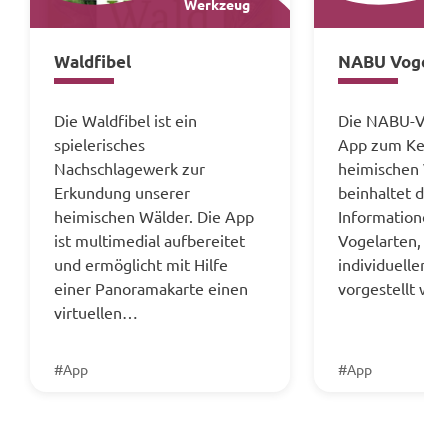
Werkzeug
Waldfibel
NABU Vogelw
Die Waldfibel ist ein
Die NABU-Vogel
spielerisches
App zum Kenne
Nachschlagewerk zur
heimischen Vög
Erkundung unserer
beinhaltet detai
heimischen Wälder. Die App
Informationen 
ist multimedial aufbereitet
Vogelarten, di
und ermöglicht mit Hilfe
individueller Ar
einer Panoramakarte einen
vorgestellt w
virtuellen…
#App
#App