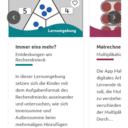
Merken
<
>
Lernumgebung
Immer eins mehr?
Malrechnen
Entdeckungen am
Multiplikation 
Rechendreieck
Die App Malrec
In dieser Lernumgebung
digitales Arbeit
setzen sich die Kinder mit
Lernende dabei
dem Aufgabenformat des
soll, die Multip
Rechendreiecks auseinander
zu verstehen. E
und untersuchen, wie sich
verschiedene D
Innensumme und
der Multiplikat
Außensumme beim
Durch…
mehrmaligen Hinzufügen