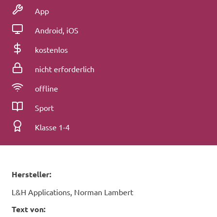
Medienart
App
Betriebssystem
Android, iOS
Kosten
kostenlos
Registrierung
nicht erforderlich
Konnektivität
offline
Fach
Sport
Klassenstufe
Klasse 1-4
Hersteller:
L&H Applications, Norman Lambert
Text von: