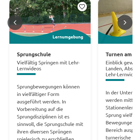
Merken
<
>
Lernumgebung
Sprungschule
Turnen am Ge
Vielfältig Springen mit Lehr-
Einblick gewinn
Lernvideos
Landen, Absprin
Lehr-Lernvideo
Sprungbewegungen können
In der Unterric
in vielfältiger Form
werden mittels
ausgeführt werden. In
Stationenlern
Vorbereitung auf die
Sprung vielfält
Sprungdisziplinen ist es
Bewegungen in
sinnvoll, die Sprungschule mit
Bereich auspro
ihren diversen Sprüngen
turnerische Fer
spielerisch zu erschließen.