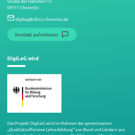
Straße der Nationen 12
09111 Chemnitz
digileg
@
zlb.tu-chemnitz.de
Kontakt aufnehmen
DigiLeG wird
Das Projekt DigiLeG wird im Rahmen der gemeinsamen
„Qualitätsoffensive Lehrerbildung“ von Bund und Ländern aus