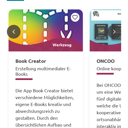
Merken
<
>
Werkzeug
Book Creator
ONCOO
Erstellung multimedialer E-
Online koopera
Books
Bei ONCOO hand
Die App Book Creator bietet
um eine Weba
verschiedene Möglichkeiten,
fünf digitalen
eigene E-Books kreativ und
welche die Um
abwechslungsreich zu
kooperativer 
gestalten. Durch den
ortsunabhängi
übersichtlichen Aufbau und
interaktiv im d