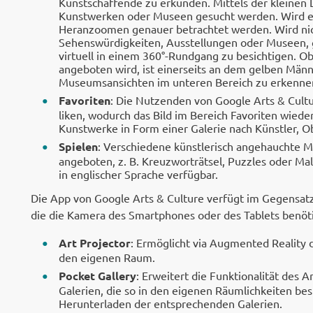
Kunstschaffende zu erkunden. Mittels der kleinen
Kunstwerken oder Museen gesucht werden. Wird ei
Heranzoomen genauer betrachtet werden. Wird nic
Sehenswürdigkeiten, Ausstellungen oder Museen, gi
virtuell in einem 360°-Rundgang zu besichtigen. O
angeboten wird, ist einerseits an dem gelben Män
Museumsansichten im unteren Bereich zu erkenne
Favoriten
: Die Nutzenden von Google Arts & Cult
liken, wodurch das Bild im Bereich Favoriten wiede
Kunstwerke in Form einer Galerie nach Künstler,
Spielen
: Verschiedene künstlerisch angehauchte M
angeboten, z. B. Kreuzworträtsel, Puzzles oder Mal
in englischer Sprache verfügbar.
Die App von Google Arts & Culture verfügt im Gegensat
die die Kamera des Smartphones oder des Tablets benöt
Art Projector
: Ermöglicht via Augmented Reality 
den eigenen Raum.
Pocket Gallery
: Erweitert die Funktionalität des A
Galerien, die so in den eigenen Räumlichkeiten bes
Herunterladen der entsprechenden Galerien.