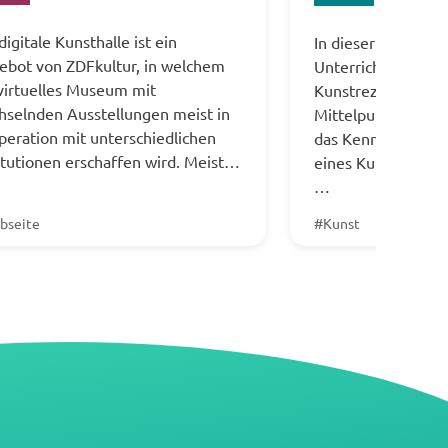
digitale Kunsthalle ist ein
In dieser Planung 
ebot von ZDFkultur, in welchem
Unterrichtseinstie
virtuelles Museum mit
Kunstrezeption fok
hselnden Ausstellungen meist in
Mittelpunkt steht h
eration mit unterschiedlichen
das Kennenlernen 
itutionen erschaffen wird. Meist…
eines Kunstwerks v
…
bseite
#Kunst