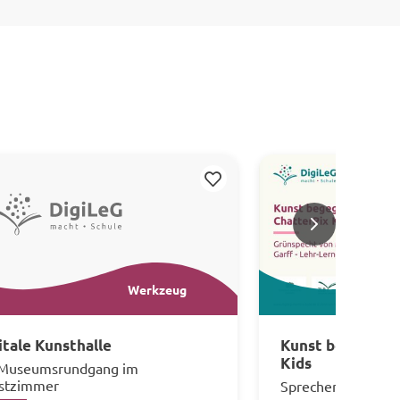
Merken
>
Werkzeug
itale Kunsthalle
Kunst begegnen 
Kids
 Museumsrundgang im
stzimmer
Sprechen mit und 