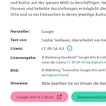
und Kultur auf der ganzen Welt zu beschäftigen. 
Museen und beliebte Ausstellungen ermöglicht die
Orte und so ein Eintauchen in deren jeweilige Kultu
Hersteller:
Google
Text von:
Sophie Seebauer, überarbeitet von Ka
Lizenz:
Lizenz
CC BY-SA 4.0
Lizenzangabe:
© Werkzeug-Steckbrief "Google Arts & Cult
unter der Lizenz
CC BY-SA 4.0
via
DigiLeG m
Bild:
© Abbildung "Screenshot Google Arts and C
via
DigiLeG-Portal
Hinweise:
Bitte beachten Sie vor Einsatz die Da
Google Arts & Culture
Zusammenfassu