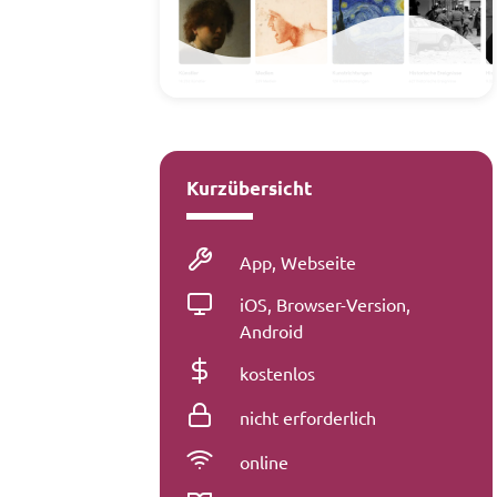
Werkzeug
Kurzübersicht
Medienart
App, Webseite
Betriebssystem
iOS, Browser-Version,
Android
Kosten
kostenlos
Registrierung
nicht erforderlich
Konnektivität
online