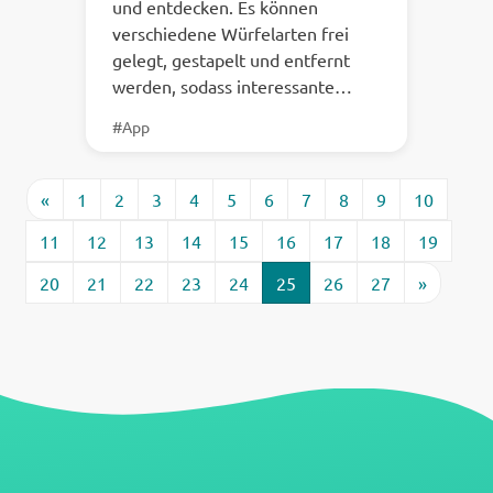
und entdecken. Es können
verschiedene Würfelarten frei
gelegt, gestapelt und entfernt
werden, sodass interessante…
#App
«
1
2
3
4
5
6
7
8
9
10
11
12
13
14
15
16
17
18
19
20
21
22
23
24
25
26
27
»