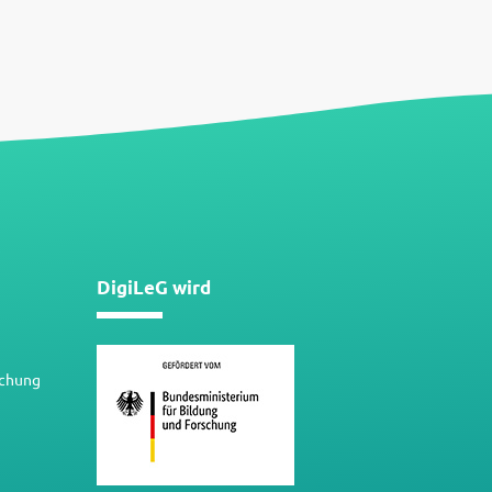
DigiLeG wird
schung