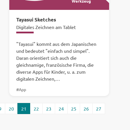
Werkzeug
Tayasui Sketches
Digitales Zeichnen am Tablet
"Tayasui" kommt aus dem Japanischen
und bedeutet "einfach und simpel".
Daran orientiert sich auch die
gleichnamige, französische Firma, die
diverse Apps für Kinder, u. a. zum
digitalen Zeichnen,…
#App
9
20
21
22
23
24
25
26
27