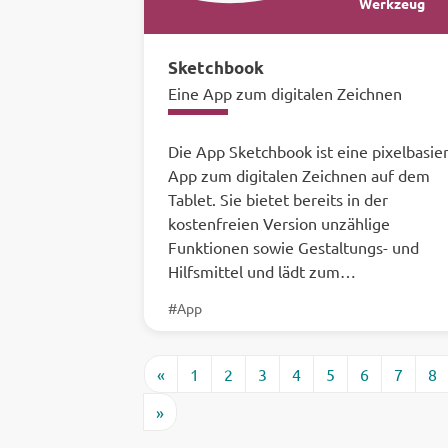
Werkzeug
Sketchbook
Eine App zum digitalen Zeichnen
Die App Sketchbook ist eine pixelbasie
App zum digitalen Zeichnen auf dem
Tablet. Sie bietet bereits in der
kostenfreien Version unzählige
Funktionen sowie Gestaltungs- und
Hilfsmittel und lädt zum…
#App
«
1
2
3
4
5
6
7
8
»